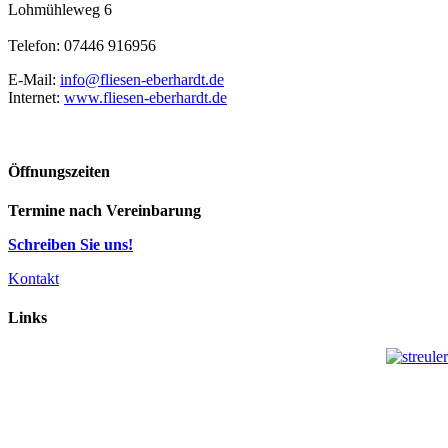
Lohmühleweg 6
Telefon: 07446 916956
E-Mail:
info@fliesen-eberhardt.de
Internet:
www.fliesen-eberhardt.de
Öffnungszeiten
Termine nach Vereinbarung
Schreiben Sie uns!
Kontakt
Links